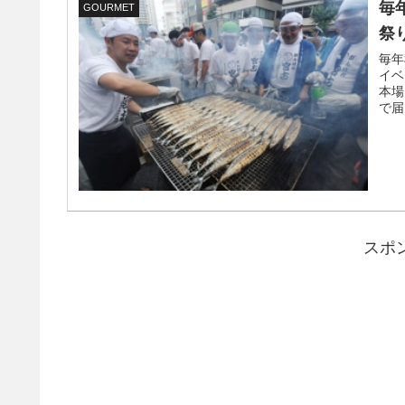
毎
GOURMET
祭り
毎年
イベ
本場
で届
スポ