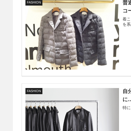
普
FASHION
コ
着こ
を系
自
FASHION
に…
特に