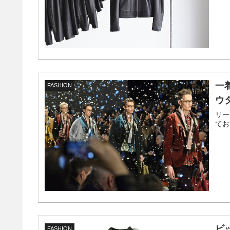
一
FASHION
ウ
リー
てお
ビ
FASHION