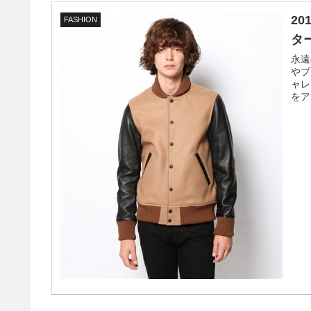
2
FASHION
タ
永遠
やブ
ャレ
をア