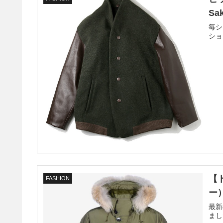
Sa
毎シ
ショ
【
FASHION
ー
最新
まし