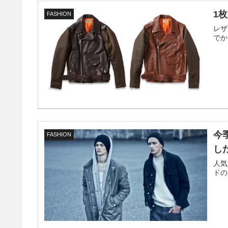
1
FASHION
レザ
でか
今
FASHION
し
人気
ドの