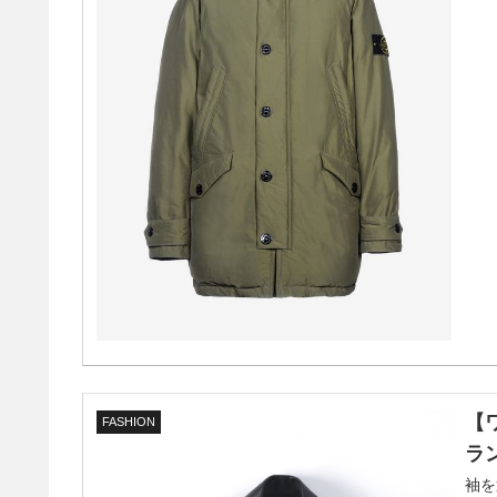
【
FASHION
ラ
袖を