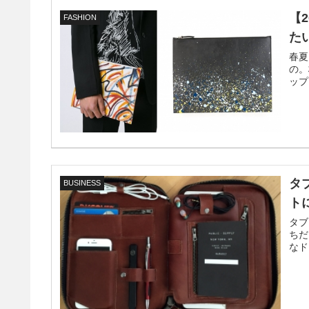
【
FASHION
た
春夏
の。
ップ
タ
BUSINESS
ト
タブ
ちだ
なド