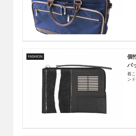
個
FASHION
バ
着こ
ンド