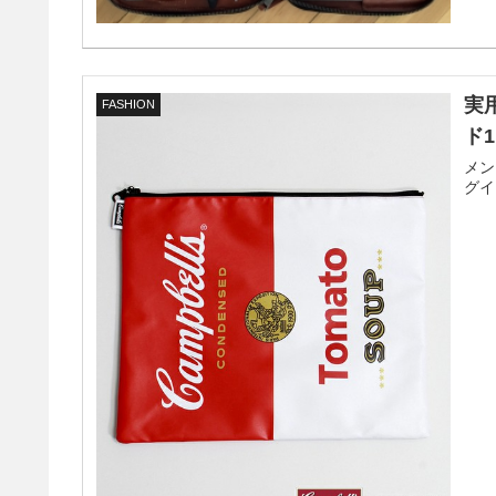
実
FASHION
ド1
メン
グイ