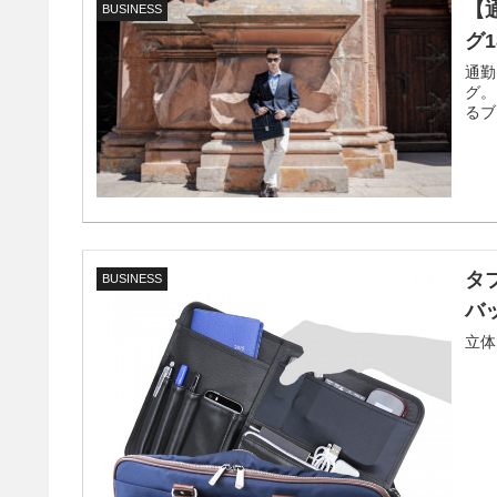
【
BUSINESS
グ
通勤
グ。
るブ
タ
BUSINESS
バッ
立体