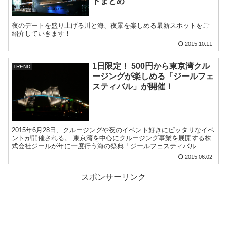
トまとめ
夜のデートを盛り上げる川と海、夜景を楽しめる最新スポットをご
紹介していきます！
2015.10.11
1日限定！ 500円から東京湾クル
TREND
ージングが楽しめる「ジールフェ
スティバル」が開催！
2015年6月28日、クルージングや夜のイベント好きにピッタリなイベ
ントが開催される。 東京湾を中心にクルージング事業を展開する株
式会社ジールが年に一度行う海の祭典「ジールフェスティバル
2015」。 運河船から大型パーテ...
2015.06.02
スポンサーリンク