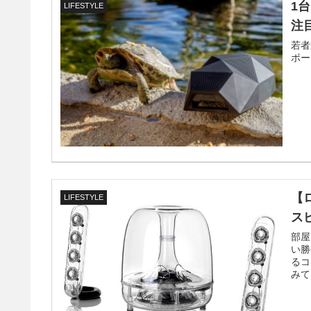
1
LIFESTYLE
注
若者
ポー
【
LIFESTYLE
ス
部屋
い勝
るコ
みて