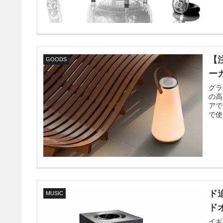
【
GOODS
ー
グラ
の高
アで
で使
ド
MUSIC
ドオ
イギ