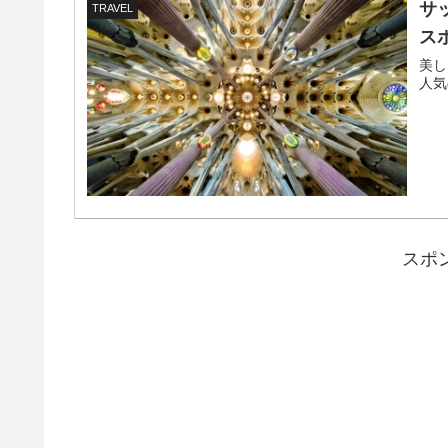
サ
TRAVEL
ス
美し
人気
スポ