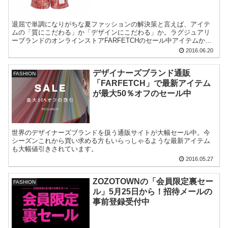
退屈で単調になりがちな夏ファッションの解決策と言えば、アイテ
ムの「質にこだわる」か「デザインにこだわる」か。ラグジュアリ
ーブランドのオンラインストアFARFETCHのセール中アイテムから
気になるアイテムをピックアップしてみました。
2016.06.20
デザイナーズブランド通販
FASHION
「FARFETCH」で最新アイテム
が最大50％オフのセール中
世界のデザイナーズブランドを扱う通販サイトが大幅セール中。今
シーズンこれから買い求める方もいらっしゃるような最新アイテム
も大幅値引きされています。
2016.05.27
ZOZOTOWNの「会員限定裏セー
FASHION
ル」5月25日から！招待メールの
事前登録受付中