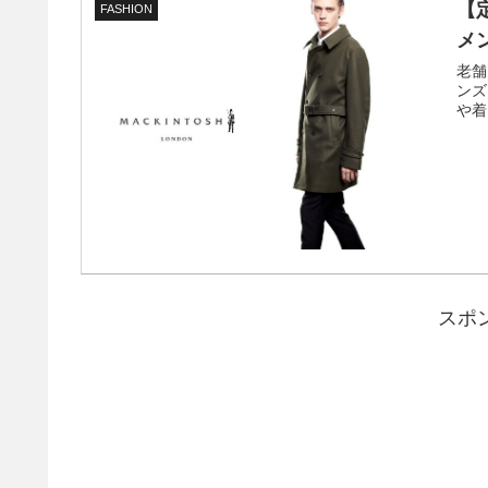
【
FASHION
メ
老舗
ンズ
や着
スポ