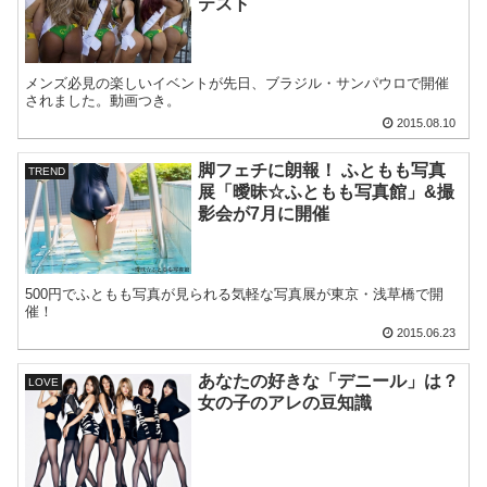
テスト
メンズ必見の楽しいイベントが先日、ブラジル・サンパウロで開催
されました。動画つき。
2015.08.10
脚フェチに朗報！ ふともも写真
TREND
展「曖昧☆ふともも写真館」&撮
影会が7月に開催
500円でふともも写真が見られる気軽な写真展が東京・浅草橋で開
催！
2015.06.23
あなたの好きな「デニール」は？
LOVE
女の子のアレの豆知識