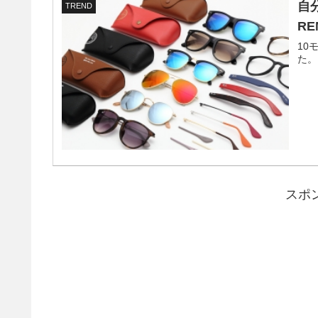
自
TREND
R
10
た。
スポ