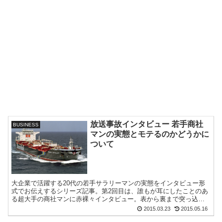
放送事故インタビュー 若手商社
BUSINESS
マンの実態とモテるのかどうかに
ついて
大企業で活躍する20代の若手サラリーマンの実態をインタビュー形
式でお伝えするシリーズ記事。第2回目は、誰もが耳にしたことのあ
る超大手の商社マンに赤裸々インタビュー。表から裏まで突っ込ん
だ放送事故ギリギリ（アウト）のインタビューです！転職・就職活
2015.03.23
2015.05.16
動のご参考にも。