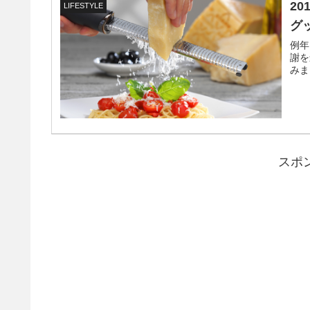
2
LIFESTYLE
グ
例年
謝を
みま
スポ