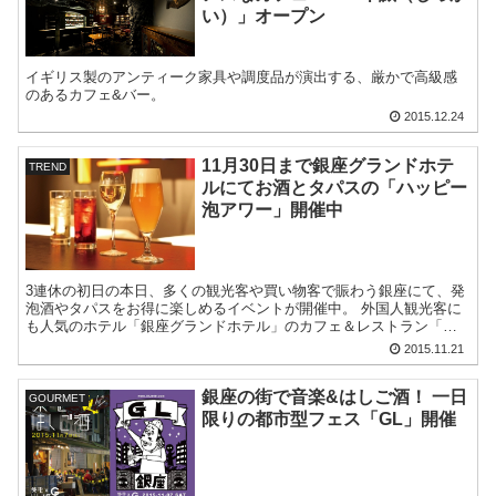
い）」オープン
イギリス製のアンティーク家具や調度品が演出する、厳かで高級感
のあるカフェ&バー。
2015.12.24
11月30日まで銀座グランドホテ
TREND
ルにてお酒とタパスの「ハッピー
泡アワー」開催中
3連休の初日の本日、多くの観光客や買い物客で賑わう銀座にて、発
泡酒やタパスをお得に楽しめるイベントが開催中。 外国人観光客に
も人気のホテル「銀座グランドホテル」のカフェ＆レストラン「ノ
ーザンテラスダイナー トウキョウ ...
2015.11.21
銀座の街で音楽&はしご酒！ 一日
GOURMET
限りの都市型フェス「GL」開催