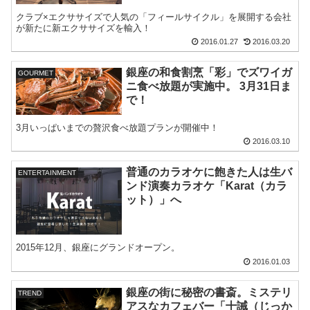
クラブ×エクササイズで人気の「フィールサイクル」を展開する会社
が新たに新エクササイズを輸入！
2016.01.27
2016.03.20
銀座の和食割烹「彩」でズワイガ
GOURMET
ニ食べ放題が実施中。 3月31日ま
で！
3月いっぱいまでの贅沢食べ放題プランが開催中！
2016.03.10
普通のカラオケに飽きた人は生バ
ENTERTAINMENT
ンド演奏カラオケ「Karat（カラ
ット）」へ
2015年12月、銀座にグランドオープン。
2016.01.03
銀座の街に秘密の書斎。ミステリ
TREND
アスなカフェバー「十誡（じっか