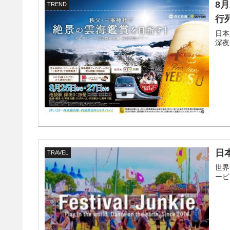
8
TREND
行
日本
深夜
日
TRAVEL
世界
ービ