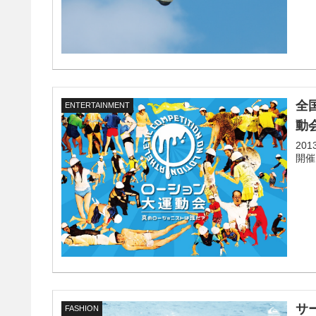
全
ENTERTAINMENT
動
20
開催
サ
FASHION