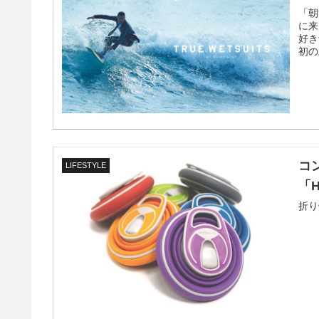
「朝
に来
好き
初の
コ
LIFESTYLE
「H
折り