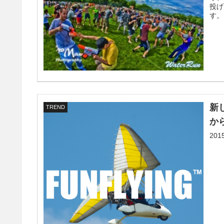
投げ
す。
新
TREND
か
20