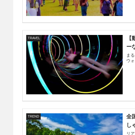
【
TRAVEL
ー
まる
ウォ
全
TREND
し
リア