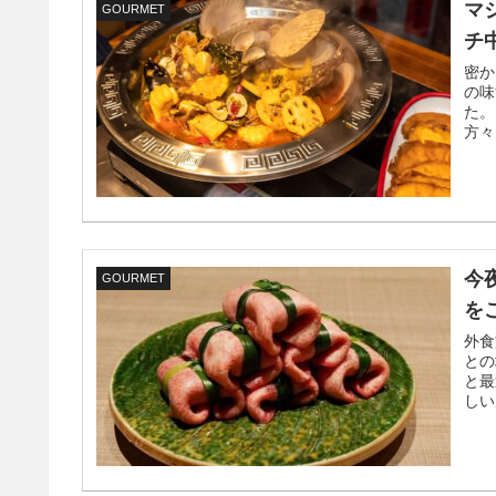
マ
GOURMET
チ
密か
の味
た。
方々
ょう
今
GOURMET
を
外食
との
と最
しい
だき