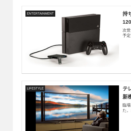
持
ENTERTAINMENT
1
次世
予定
テ
LIFESTYLE
新
臨場
た。