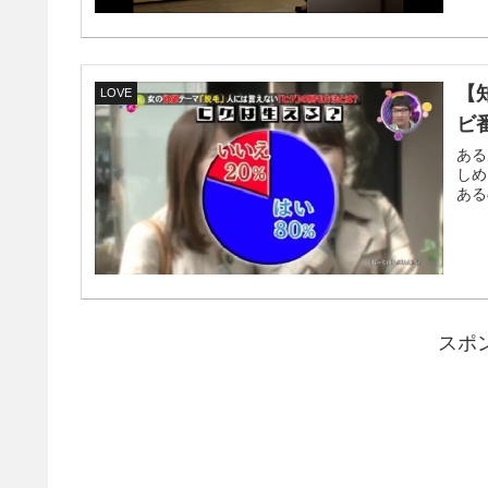
【
LOVE
ビ
ある
しめ
ある
スポ