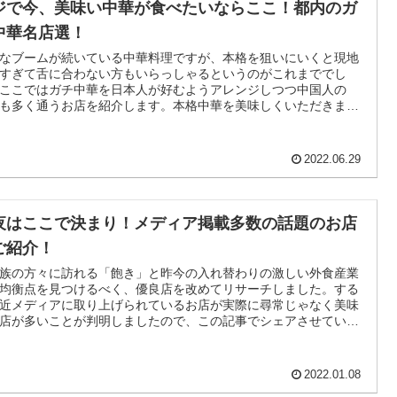
ジで今、美味い中華が食べたいならここ！都内のガ
中華名店選！
なブームが続いている中華料理ですが、本格を狙いにいくと現地
すぎて舌に合わない方もいらっしゃるというのがこれまででし
ここではガチ中華を日本人が好むようアレンジしつつ中国人の
も多く通うお店を紹介します。本格中華を美味しくいただきまし
！
2022.06.29
夜はここで決まり！メディア掲載多数の話題のお店
ご紹介！
族の方々に訪れる「飽き」と昨今の入れ替わりの激しい外食産業
均衡点を見つけるべく、優良店を改めてリサーチしました。する
近メディアに取り上げられているお店が実際に尋常じゃなく美味
店が多いことが判明しましたので、この記事でシェアさせていた
ます。
2022.01.08