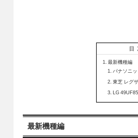
目
最新機種編
パナソニック
東芝 レグザ 
LG 49UF8
最新機種編