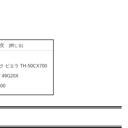
次
 ビエラ TH-50CX700
49G20X
500