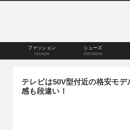
ファッション
シューズ
FASHION
FOOTWEAR
テレビは50V型付近の格安モデ
感も段違い！