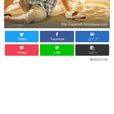
http://spanish.fansshare.com
Twitter
Facebook
はてブ
Pocket
LINE
コピー
2015.07.08