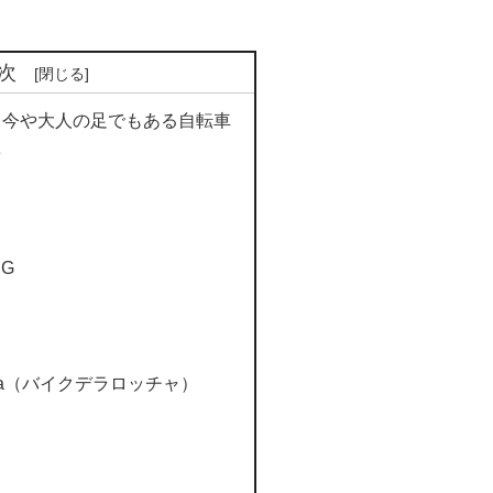
次
！今や大人の足でもある自転車
e
NG
Rocha（バイクデラロッチャ）