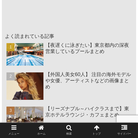
よく読まれている記事
【夜遅くに泳ぎたい】東京都内の深夜
営業しているプールまとめ
【外国人美女60人】 注目の海外モデル
や女優、アーティストなどの画像まと
め
【リーズナブル～ハイクラスまで】東
京ホテルラウンジ・カフェまとめ
メニュー
ホーム
検索
トップ
サイドバー
ヴィンテージ&クラシックカー【人気&