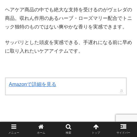
ヘアケア商品の中でも絶大な支持を受けるのがヴェレダの
商品。収れん作用のあるハーブ・ローズマリー配合でトニ
ック独特のものではない爽やかな香りを実感できます。
サッパリとした頭皮を実感できる、手遅れになる前に早め
に取り入れたいケアアイテムです。
Amazonで詳細を見る
皮脂の多い人が効果を実感「B.A MEN ザ セラ
ム」
メニュー
ホーム
検索
トップ
サイドバー