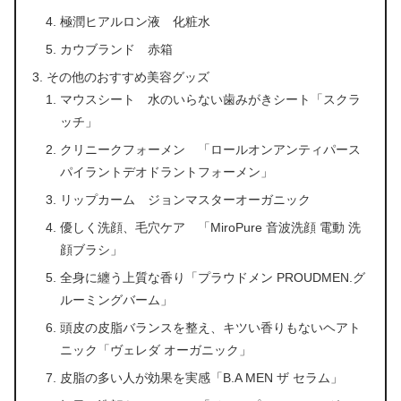
極潤ヒアルロン液 化粧水
カウブランド 赤箱
その他のおすすめ美容グッズ
マウスシート 水のいらない歯みがきシート「スクラ
ッチ」
クリニークフォーメン 「ロールオンアンティパース
パイラントデオドラントフォーメン」
リップカーム ジョンマスターオーガニック
優しく洗顔、毛穴ケア 「MiroPure 音波洗顔 電動 洗
顔ブラシ」
全身に纏う上質な香り「プラウドメン PROUDMEN.グ
ルーミングバーム」
頭皮の皮脂バランスを整え、キツい香りもないヘアト
ニック「ヴェレダ オーガニック」
皮脂の多い人が効果を実感「B.A MEN ザ セラム」