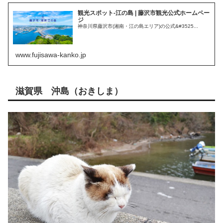
観光スポット-江の島 | 藤沢市観光公式ホームペー
ジ
神奈川県藤沢市(湘南・江の島エリア)の公式&#3525...
www.fujisawa-kanko.jp
滋賀県 沖島（おきしま）