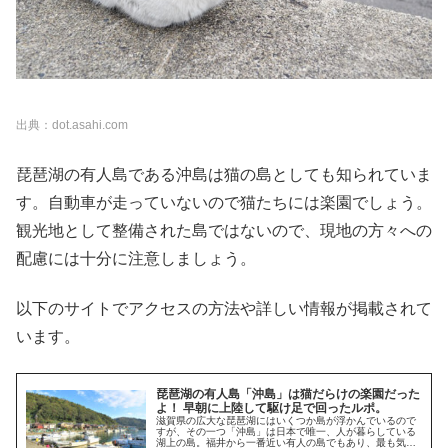
出典：dot.asahi.com
琵琶湖の有人島である沖島は猫の島としても知られていま
す。自動車が走っていないので猫たちには楽園でしょう。
観光地として整備された島ではないので、現地の方々への
配慮には十分に注意しましょう。
以下のサイトでアクセスの方法や詳しい情報が掲載されて
います。
琵琶湖の有人島「沖島」は猫だらけの楽園だった
よ！ 早朝に上陸して駆け足で回ったルポ。
滋賀県の広大な琵琶湖にはいくつか島が浮かんでいるので
すが、その一つ「沖島」は日本で唯一、人が暮らしている
湖上の島。福井から一番近い有人の島でもあり、最も気軽