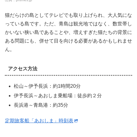
出典：prtimes.jp
猫だらけの島としてテレビでも取り上げられ、大人気にな
っている島です。ただ、青島は観光地ではなく、数世帯し
かいない狭い島であることや、増えすぎた猫たちの背景に
ある問題にも、併せて目を向ける必要があるかもしれませ
ん。
アクセス方法
松山～伊予長浜：約1時間20分
伊予長浜～あおしま乗船場：徒歩約２分
長浜港～青島港：約35分
定期旅客船「あおしま」時刻表