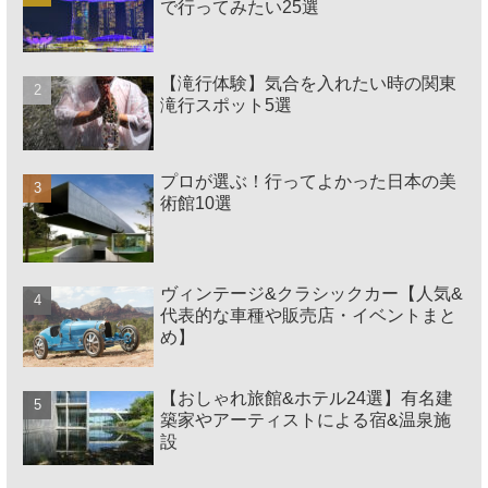
で行ってみたい25選
【滝行体験】気合を入れたい時の関東
滝行スポット5選
プロが選ぶ！行ってよかった日本の美
術館10選
ヴィンテージ&クラシックカー【人気&
代表的な車種や販売店・イベントまと
め】
【おしゃれ旅館&ホテル24選】有名建
築家やアーティストによる宿&温泉施
設