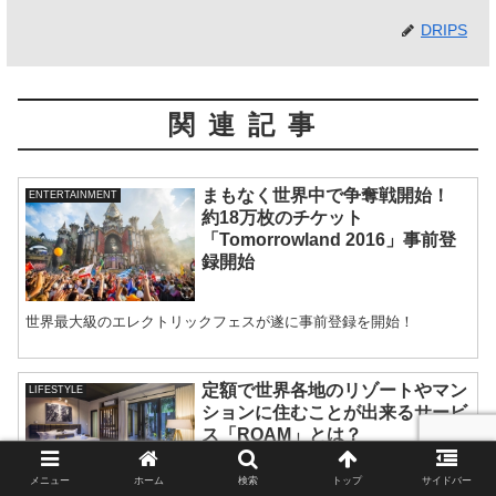
DRIPS
関連記事
まもなく世界中で争奪戦開始！
ENTERTAINMENT
約18万枚のチケット
「Tomorrowland 2016」事前登
録開始
世界最大級のエレクトリックフェスが遂に事前登録を開始！
定額で世界各地のリゾートやマン
LIFESTYLE
ションに住むことが出来るサービ
ス「ROAM」とは？
メニュー
ホーム
検索
トップ
サイドバー