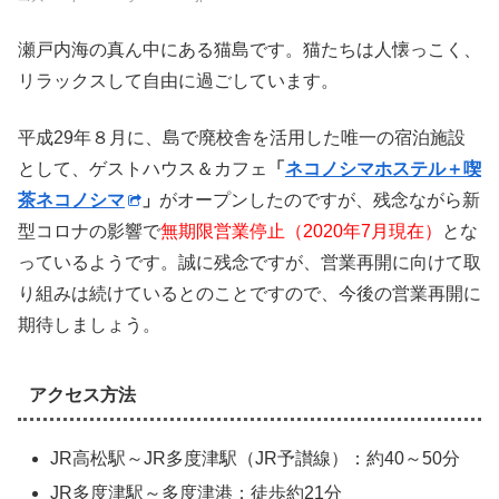
瀬戸内海の真ん中にある猫島です。猫たちは人懐っこく、
リラックスして自由に過ごしています。
平成29年８月に、島で廃校舎を活用した唯一の宿泊施設
として、ゲストハウス＆カフェ
「
ネコノシマホステル＋喫
茶ネコノシマ
」
がオープンしたのですが、残念ながら新
型コロナの影響で
無期限営業停止（2020年7月現在）
とな
っているようです。誠に残念ですが、営業再開に向けて取
り組みは続けているとのことですので、今後の営業再開に
期待しましょう。
アクセス方法
JR高松駅～JR多度津駅（JR予讃線）：約40～50分
JR多度津駅～多度津港：徒歩約21分