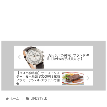
5万円以下の腕時計ブランド20
選【学生&若手社員向け 】
【コスパ神降臨】サーロインス
テーキ食べ放題で3000円！御茶
ノ水ガーデンパレスホテルで開
催
ホーム
LIFESTYLE