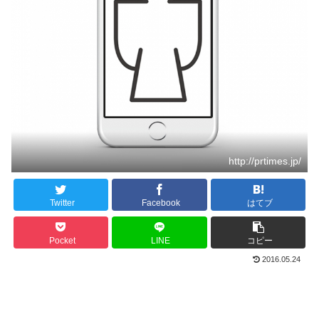
http://prtimes.jp/
Twitter
Facebook
はてブ
Pocket
LINE
コピー
2016.05.24