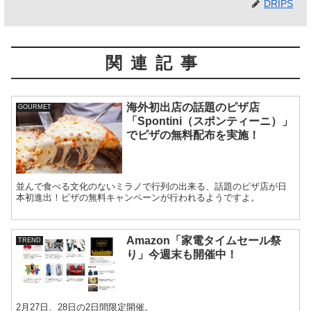
DRIPS
関連記事
海外初出店の話題のピザ店
GOURMET
「Spontini（スポンティーニ）」
でピザの無料配布を実施！
並んで食べる文化のないミラノで行列の出来る、話題のピザ店が日
本初進出！ピザの無料キャンペーンが行われるようですよ。
Amazon「家電タイムセール祭
TREND
り」今週末も開催中！
2月27日、28日の2日間限定開催。