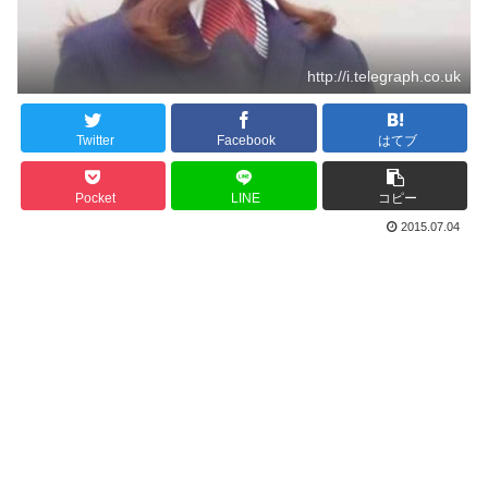
http://i.telegraph.co.uk
Twitter
Facebook
はてブ
Pocket
LINE
コピー
2015.07.04