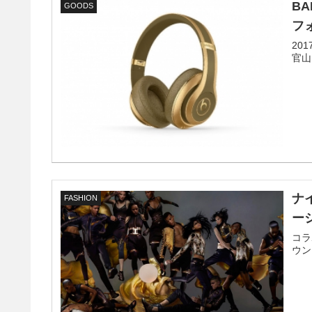
BA
GOODS
フ
20
官山
ナ
FASHION
ー
コラ
ウン