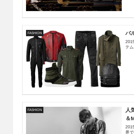
バ
FASHION
20
テム
人
FASHION
＆
20
界で