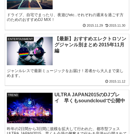
ドライブ、自宅でまったり、夜遊びetc..それぞれの週末を過ごす方
のためのおすすめDJ MIX！
2015.11.29
2015.11.30
【最新】おすすめエレクトロソン
ENTERTAINMENT
グジャンル別まとめ 2015年11月
編
ジャンルレスで最新ミュージックをお届け！若者から大人まで楽し
めます。
2015.11.12
ULTRA JAPAN2015のDJプレ
TREND
イ 早くもsoundcloudで公開中
昨年の2日間から3日間に規模を拡大して行われた、都市型フェス
ULTRA JAPAN2015。早くも会場の興奮まで伝わる音源が公開されて