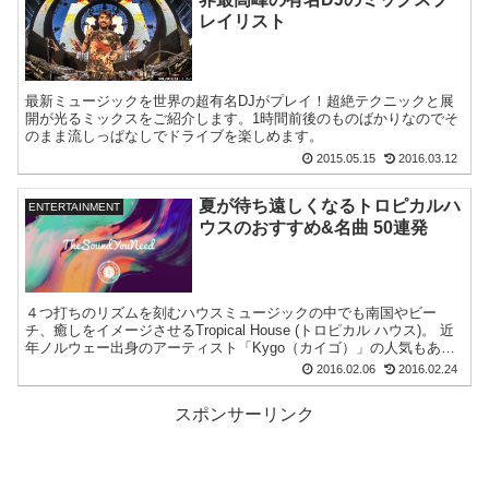
レイリスト
最新ミュージックを世界の超有名DJがプレイ！超絶テクニックと展
開が光るミックスをご紹介します。1時間前後のものばかりなのでそ
のまま流しっぱなしでドライブを楽しめます。
2015.05.15
2016.03.12
夏が待ち遠しくなるトロピカルハ
ENTERTAINMENT
ウスのおすすめ&名曲 50連発
４つ打ちのリズムを刻むハウスミュージックの中でも南国やビー
チ、癒しをイメージさせるTropical House (トロピカル ハウス)。 近
年ノルウェー出身のアーティスト「Kygo（カイゴ）」の人気もあり
広く知...
2016.02.06
2016.02.24
スポンサーリンク