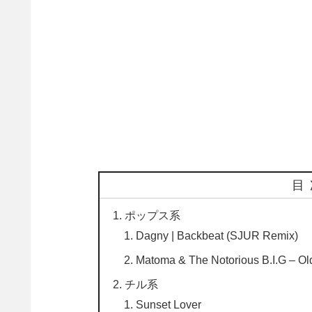
目
ポップス系
Dagny | Backbeat (SJUR Remix)
Matoma & The Notorious B.I.G – Old
チル系
Sunset Lover