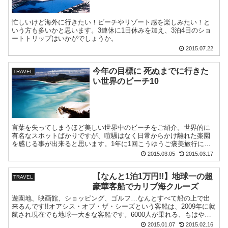
忙しいけど海外に行きたい！ビーチやリゾート感を楽しみたい！と
いう方も多いかと思います。3連休に1日休みを加え、3泊4日のショ
ートトリップはいかがでしょうか。
2015.07.22
今年の目標に 死ぬまでに行きた
TRAVEL
い世界のビーチ10
言葉を失ってしまうほど美しい世界中のビーチをご紹介。世界的に
有名なスポットばかりですが、喧騒はなく日常からかけ離れた楽園
を感じる事が出来ると思います。1年に1回こうゆうご褒美旅行に行
きたい（笑）
2015.03.05
2015.03.17
【なんと1泊1万円!!】地球一の超
TRAVEL
豪華客船でカリブ海クルーズ
遊園地、映画館、ショッピング、ゴルフ…なんとすべて船の上で出
来るんです!!オアシス・オブ・ザ・シーズという客船は、2009年に就
航され現在でも地球一大きな客船です。6000人が乗れる、もはや一
つの「街」。1泊1万円のカリブ海クルーズを楽しめます。
2015.01.07
2015.02.16