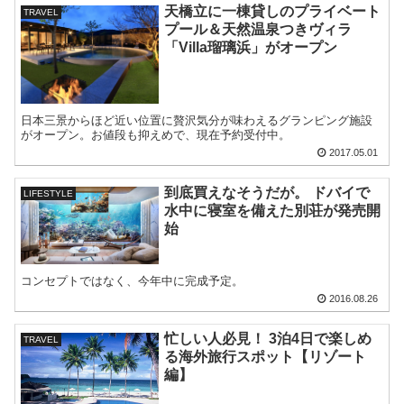
天橋立に一棟貸しのプライベート
TRAVEL
プール＆天然温泉つきヴィラ
「Villa瑠璃浜」がオープン
日本三景からほど近い位置に贅沢気分が味わえるグランピング施設
がオープン。お値段も抑えめで、現在予約受付中。
2017.05.01
到底買えなそうだが。 ドバイで
LIFESTYLE
水中に寝室を備えた別荘が発売開
始
コンセプトではなく、今年中に完成予定。
2016.08.26
忙しい人必見！ 3泊4日で楽しめ
TRAVEL
る海外旅行スポット【リゾート
編】