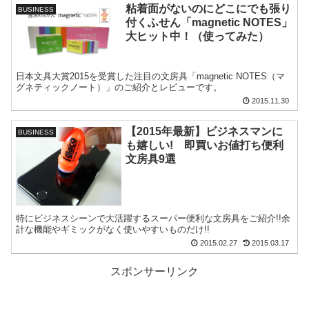
粘着面がないのにどこにでも張り
BUSINESS
付くふせん「magnetic NOTES」
大ヒット中！（使ってみた）
日本文具大賞2015を受賞した注目の文房具「magnetic NOTES（マ
グネティックノート）」のご紹介とレビューです。
2015.11.30
【2015年最新】ビジネスマンに
BUSINESS
も嬉しい! 即買いお値打ち便利
文房具9選
特にビジネスシーンで大活躍するスーパー便利な文房具をご紹介!!余
計な機能やギミックがなく使いやすいものだけ!!
2015.02.27
2015.03.17
スポンサーリンク