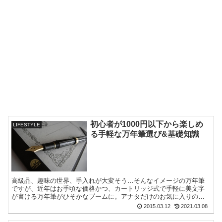
初心者が1000円以下から楽しめ
LIFESTYLE
る手軽な万年筆選び&基礎知識
高級品、趣味の世界、手入れが大変そう…そんなイメージの万年筆
ですが、近年はお手頃な価格かつ、カートリッジ式で手軽に美文字
が書ける万年筆がひそかなブームに。アナタだけのお気に入りの一
本を見つけてみては？？万年筆がイッキに吟味できるwebサイトもご
2015.03.12
2021.03.08
紹介。