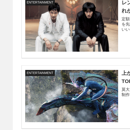
レ
ENTERTAINMENT
れ
定額
を先
いい
上
ENTERTAINMENT
TO
莫大
制作