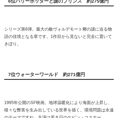
6位ハリーポッターと謎のプリンス 約275億円
シリーズ第6弾。最大の敵ヴォルデモート卿の謎に迫る物
語の佳境となる章です。1作目から見ないと完全に置いて
きぼり。
7位ウォーターワールド 約271億円
1995年公開のSF映画。地球温暖化により海面が上昇し、
様々な弊害を生み出している世界を描く。環境問題は永遠
のテーマですね。主演は若き日のケビン・コスナー。