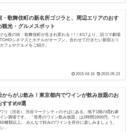
宿・歌舞伎町の新名所ゴジラと、周辺エリアのおす
め観光・グルメスポット
クな夜の街・歌舞伎町が生まれ変わる！!！4/17より、旧コマ劇場
TOHOシネマズとホテルがオープン。合わせて行きたい新宿エリ
カフェやグルメをご紹介。
2015.04.16
2015.05.23
日からがぶ飲み！東京都内でワインが飲み放題のお
おすすめ9選
ワリ（渋谷） 渋谷マークシティのそばにある、地下1階の隠れ家
イン酒場です。 「世界のワイン飲み放題」は2時間1800円。ワイ
50種類以上。 みんなで好みのワインを存分に楽しみましょう。
...