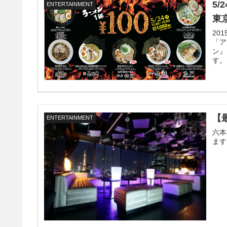
5
ENTERTAINMENT
東
20
「ア
ン』
す。
【
ENTERTAINMENT
六本
ます