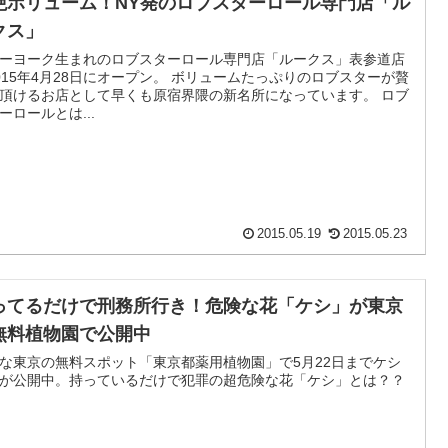
絶ボリューム！NY発のロブスターロール専門店「ル
クス」
ーヨーク生まれのロブスターロール専門店「ルークス」表参道店
015年4月28日にオープン。 ボリュームたっぷりのロブスターが贅
頂けるお店として早くも原宿界隈の新名所になっています。 ロブ
ーロールとは...
2015.05.19
2015.05.23
ってるだけで刑務所行き！危険な花「ケシ」が東京
無料植物園で公開中
な東京の無料スポット「東京都薬用植物園」で5月22日までケシ
が公開中。持っているだけで犯罪の超危険な花「ケシ」とは？？