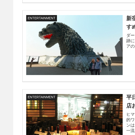
新
ENTERTAINMENT
す
ダー
跡に
アの
平
ENTERTAINMENT
店
ヒマ
的ワ
ンは
一流シ