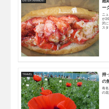
超
ENTERTAINMENT
ー
ニュ
が2
沢に
スタ
持
TRAVEL
の
有名
の花