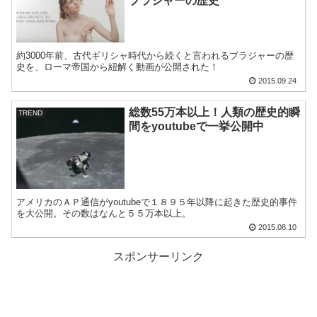
ブラジャーの歴史
約3000年前、古代ギリシャ時代から続くと言われるブラジャーの歴
史を、ローマ帝国から紐解く動画が公開された！
2015.09.24
総数55万本以上！人類の歴史的瞬
TREND
間をyoutubeで一挙公開中
アメリカのＡＰ通信がyoutubeで１８９５年以降に起きた歴史的事件
を大公開。その数はなんと５５万本以上。
2015.08.10
スポンサーリンク