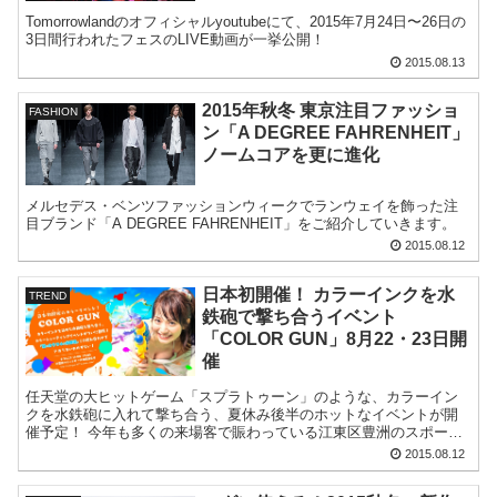
Tomorrowlandのオフィシャルyoutubeにて、2015年7月24日〜26日の
3日間行われたフェスのLIVE動画が一挙公開！
2015.08.13
2015年秋冬 東京注目ファッショ
FASHION
ン「A DEGREE FAHRENHEIT」
ノームコアを更に進化
メルセデス・ベンツファッションウィークでランウェイを飾った注
目ブランド「A DEGREE FAHRENHEIT」をご紹介していきます。
2015.08.12
日本初開催！ カラーインクを水
TREND
鉄砲で撃ち合うイベント
「COLOR GUN」8月22・23日開
催
任天堂の大ヒットゲーム「スプラトゥーン」のような、カラーイン
クを水鉄砲に入れて撃ち合う、夏休み後半のホットなイベントが開
催予定！ 今年も多くの来場客で賑わっている江東区豊洲のスポーツ
＆イベント複合商業施設「MAGIC ...
2015.08.12