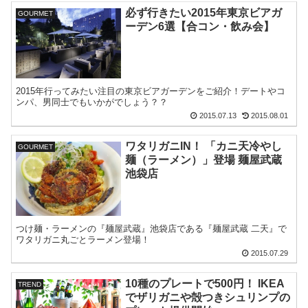
必ず行きたい2015年東京ビアガ
GOURMET
ーデン6選【合コン・飲み会】
2015年行ってみたい注目の東京ビアガーデンをご紹介！デートやコ
ンパ、男同士でもいかがでしょう？？
2015.07.13
2015.08.01
ワタリガニIN！ 「カニ天冷やし
GOURMET
麺（ラーメン）」登場 麺屋武蔵
池袋店
つけ麺・ラーメンの『麺屋武蔵』池袋店である『麺屋武蔵 二天』で
ワタリガニ丸ごとラーメン登場！
2015.07.29
10種のプレートで500円！ IKEA
TREND
でザリガニや殻つきシュリンプの