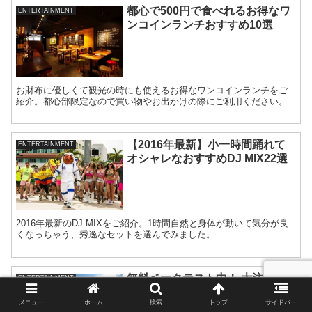
都心で500円で食べれるお得なワ
ENTERTAINMENT
ンコインランチおすすめ10選
お財布に優しくて観光の時にも使えるお得なワンコインランチをご
紹介。都心部限定なので買い物やお出かけの際にご利用ください。
【2016年最新】小一時間踊れて
ENTERTAINMENT
オシャレなおすすめDJ MIX22選
2016年最新のDJ MIXをご紹介。1時間自然と身体が動いて気分が良
くなっちゃう、秀逸なセットを選んでみました。
無料ベータテスト中！ 大注目の
ENTERTAINMENT
ゲーム「スターウォーズバトルフ
メニュー
ホーム
検索
トップ
サイドバー
ロント」プレイ動画