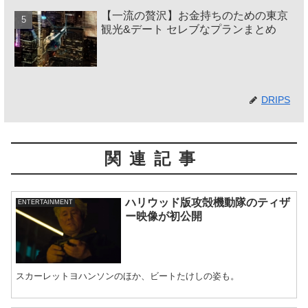
【一流の贅沢】お金持ちのための東京
観光&デート セレブなプランまとめ
DRIPS
関連記事
ハリウッド版攻殻機動隊のティザ
ENTERTAINMENT
ー映像が初公開
スカーレットヨハンソンのほか、ビートたけしの姿も。