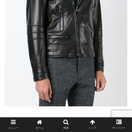
パルジレリ(PAL ZILERI)とは、イタリアで1970年から展
開しているブランドで、世界の政界・財界のエグゼクティ
メニュー
ホーム
検索
トップ
サイドバー