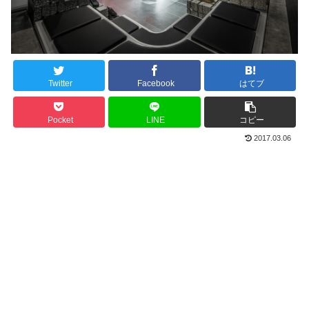
Twitter
Facebook
はてブ
Pocket
LINE
コピー
2017.03.06