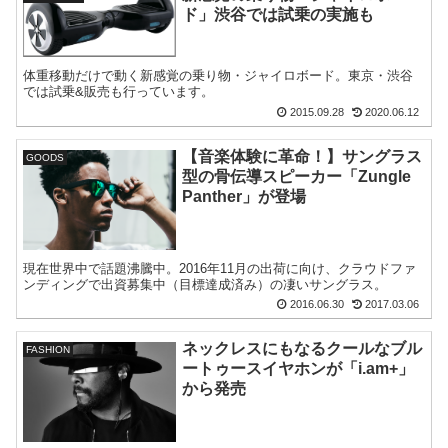
ド」渋谷では試乗の実施も
体重移動だけで動く新感覚の乗り物・ジャイロボード。東京・渋谷
では試乗&販売も行っています。
2015.09.28
2020.06.12
【音楽体験に革命！】サングラス
GOODS
型の骨伝導スピーカー「Zungle
Panther」が登場
現在世界中で話題沸騰中。2016年11月の出荷に向け、クラウドファ
ンディングで出資募集中（目標達成済み）の凄いサングラス。
2016.06.30
2017.03.06
ネックレスにもなるクールなブル
FASHION
ートゥースイヤホンが「i.am+」
から発売