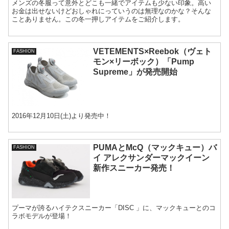
メンズの冬服って意外とどこも一緒でアイテムも少ない印象。高い
お金は出せないけどおしゃれにっていうのは無理なのかな？そんな
ことありません。この冬一押しアイテムをご紹介します。
VETEMENTS×Reebok（ヴェト
FASHION
モン×リーボック）「Pump
Supreme」が発売開始
2016年12月10日(土)より発売中！
PUMAとMcQ（マックキュー）バ
FASHION
イ アレクサンダーマックイーン
新作スニーカー発売！
プーマが誇るハイテクスニーカー「DISC 」に、マックキューとのコ
ラボモデルが登場！