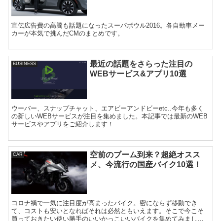
宣伝広告費の高騰も話題になったスーパボウル2016。各自動車メー
カーが本気で挑んだCMのまとめです。
最近の話題をさらった注目の
BUSINESS
WEBサービス&アプリ10選
ウーバー、スナップチャット、エアビーアンドビーetc..今年も多く
の新しいWEBサービスが注目を集めました。本記事では最新のWEB
サービスやアプリをご紹介します！
空前のブーム到来？超絶オスス
CAR
メ、今流行の国産バイク10選！
コロナ禍で一気に注目度が高まったバイク。密にならず移動でき
て、コストも安いとなればそれは必然ともいえます。そこで今こそ
買っておきたい使い勝手のいいかっこいいバイクを集めてみまし