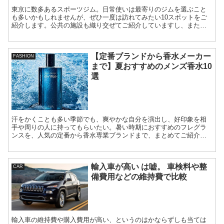
東京に数多あるスポーツジム。日常使いは最寄りのジムを選ぶこと
も多いかもしれませんが、ぜひ一度は訪れてみたい10スポットをご
紹介します。公共の施設も織り交ぜてご紹介していますし、またど
れも月契約をしなくて良いので、気軽に体験できます。
【定番ブランドから香水メーカー
FASHION
まで】夏おすすめのメンズ香水10
選
汗をかくことも多い季節でも、爽やかな自分を演出し、好印象を相
手や周りの人に持ってもらいたい。暑い時期におすすめのフレグラ
ンスを、人気の定番から香水専業ブランドまで、まとめてご紹介し
ていきます。
輸入車が高い は嘘。 車検料や整
CAR
備費用などの維持費で比較
輸入車の維持費や購入費用が高い、というのはかならずしも当ては