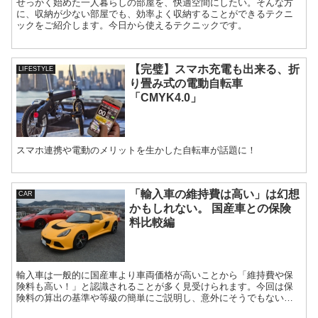
せっかく始めた一人暮らしの部屋を、快適空間にしたい。そんな方
に、収納が少ない部屋でも、効率よく収納することができるテクニ
ックをご紹介します。今日から使えるテクニックです。
【完璧】スマホ充電も出来る、折
LIFESTYLE
り畳み式の電動自転車
「CMYK4.0」
スマホ連携や電動のメリットを生かした自転車が話題に！
「輸入車の維持費は高い」は幻想
CAR
かもしれない。 国産車との保険
料比較編
輸入車は一般的に国産車より車両価格が高いことから「維持費や保
険料も高い！」と認識されることが多く見受けられます。今回は保
険料の算出の基準や等級の簡単にご説明し、意外にそうでもないケ
ースもあることをご紹介します。