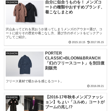
自分に似合うものを！ メンズコ
FASHION
ートの種類やおすすめブランド、
着こなしまとめ
沢山あってどれを買おうか迷ってしまうメンズのアウター選び。コ
ートに絞りその歴史や着こなし方、選び方のポイントをピックアッ
プしてご紹介。
2015.10.15
2017.05.15
PORTER
FASHION
CLASSIC×BLOOM&BRANCH
「幻のフリースコート」を別注復
刻販売
フリース素材で暖かみを感じるコート。
2016.09.21
【2016-17年秋冬メンズファッシ
FASHION
ョン】ちょい「ユルめ」コートが
ブームの兆し!?