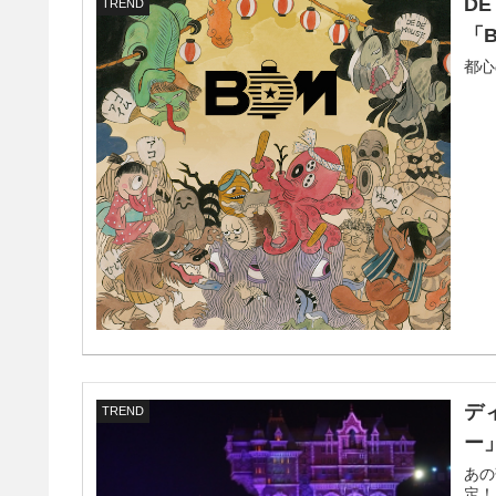
DE
TREND
「
都心
デ
TREND
ー
あの
定！