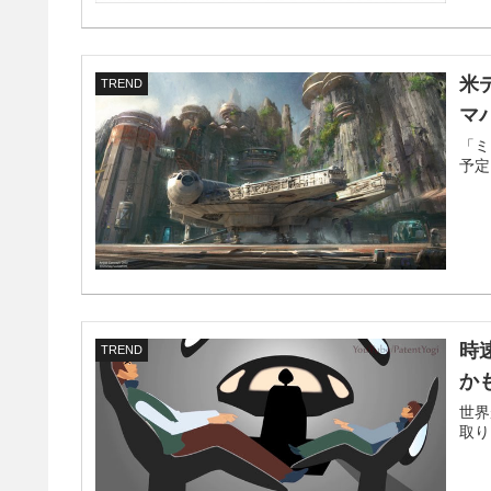
米
TREND
マ
「ミ
予定
時
TREND
か
世界
取り