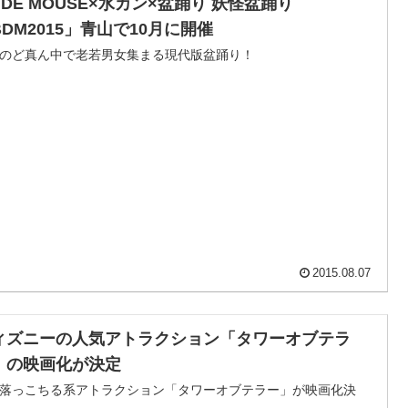
 DE MOUSE×水カン×盆踊り 妖怪盆踊り
BDM2015」青山で10月に開催
のど真ん中で老若男女集まる現代版盆踊り！
2015.08.07
ィズニーの人気アトラクション「タワーオブテラ
」の映画化が決定
落っこちる系アトラクション「タワーオブテラー」が映画化決