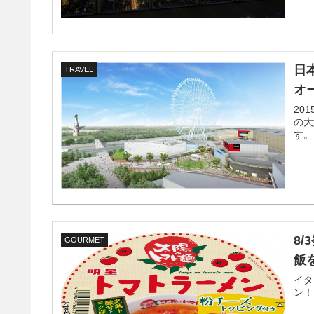
日
TRAVEL
オ
20
の大
す。
8
GOURMET
飯
イタ
ン！