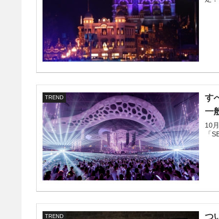
す
TREND
一
10
「S
つ
TREND