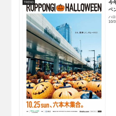
今
TREND
ベン
ハロ
10