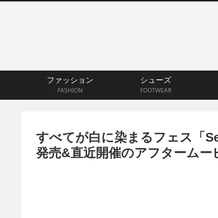
ファッション
シューズ
FASHION
FOOTWEAR
すべてが白に染まるフェス「Sen
発売&直近開催のアフタームー