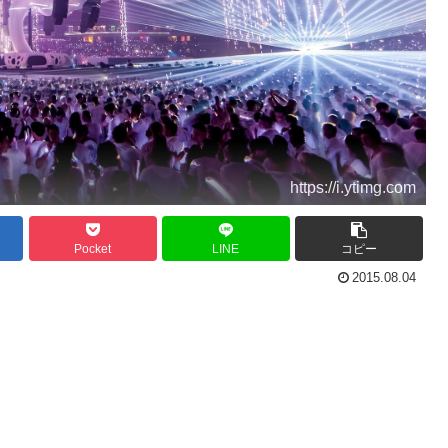
https://i.ytimg.com
Pocket
LINE
コピー
2015.08.04