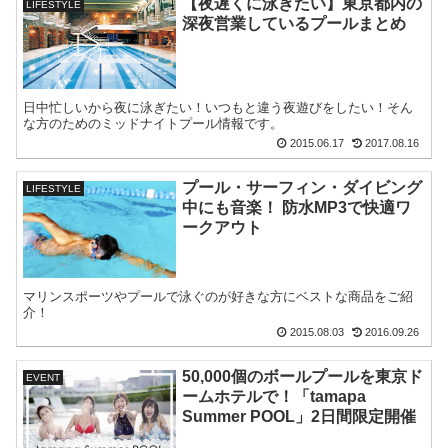
【夜遅くに泳ぎたい】東京都内の
LIFESTYLE
深夜営業しているプールまとめ
日中忙しいから夜に泳ぎたい！いつもと違う夜遊びをしたい！そん
な方のためのミッドナイトプール情報です。
2015.06.17
2017.08.16
プール・サーフィン・ダイビング
LIFESTYLE
中にも音楽！ 防水MP3で快適ワ
ークアウト
マリンスポーツやプールで泳ぐのが好きな方にベストな商品をご紹
介！
2015.08.03
2016.09.26
50,000個のボールプールを東京ド
EVENT
ームホテルで！「tamapa
Summer POOL」2日間限定開催