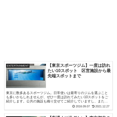
【東京スポーツジム】一度は訪れ
ENTERTAINMENT
たい10スポット 区営施設から最
先端スポットまで
東京に数多あるスポーツジム。日常使いは最寄りのジムを選ぶこと
も多いかもしれませんが、ぜひ一度は訪れてみたい10スポットをご
紹介します。公共の施設も織り交ぜてご紹介していますし、またど
れも月契約をしなくて良いので、気軽に体験できます。
2016.09.07
2021.12.27