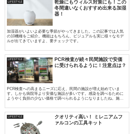
乾燥にもウィルス対策にも！この
LIFESTYLE
冬間違いなくおすすめ出来る加湿
器！
加湿器がいよいよ必要な季節がやってきました。この記事では人気
の10機種をご紹介。機能はもちろん、ビジュアルも実に様々なモデ
ルが出てきていますよ、要チェックです。
PCR検査が続々民間施設で安価
LIFESTYLE
に受けられるように！注意点は？
PCR検査への高まるニーズに応え、民間の施設が増え始めていま
す。しかも病院等より安価な施設が多いです。感染を調べるために
ようやく負担の少ない価格で調べられるようになりましたね。施設
は随時更新していきます。
クオリティ高い！ ミレニアムフ
LIFESTYLE
ァルコンの工具キット