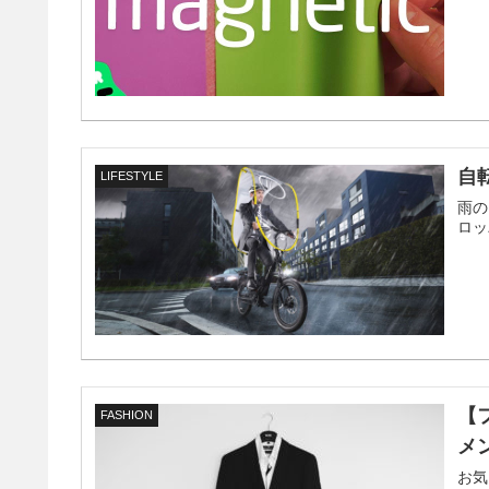
自
LIFESTYLE
雨の
ロッ
【
FASHION
メ
お気