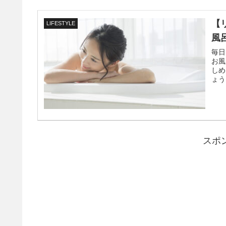
【
LIFESTYLE
風
毎日
お風
しめ
ょう
スポ