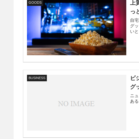
上
GOODS
っ
自宅
グッ
いと
ビ
BUSINESS
グ
ニュ
ある