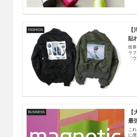
【
FASHION
貼
世界
ラフ
「ウ
【
BUSINESS
最
これ
に便