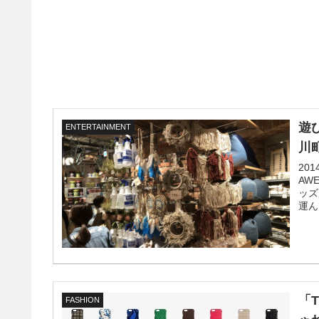
遊
ENTERTAINMENT
川
20
AW
ッズ
運ん
「
FASHION