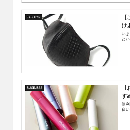
【
FASHION
け
いま
とい
【
BUSINESS
す
便利
多い