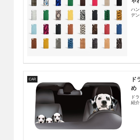
ゃ
ハン
デン
ド
CAR
め
ドラ
紹介