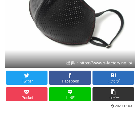
出典：https://www.s-factory.ne.jp/
Twitter
Facebook
はてブ
Pocket
LINE
コピー
2020.12.03