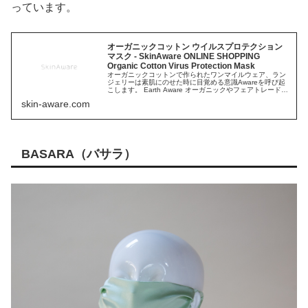
っています。
オーガニックコットン ウイルスプロテクション
マスク - SkinAware ONLINE SHOPPING
Organic Cotton Virus Protection Mask
オーガニックコットンで作られたワンマイルウェア、ラン
ジェリーは素肌にのせた時に目覚める意識Awareを呼び起
こします。 Earth Aware オーガニックやフェアトレードを
意識する事で、自分たちが住む地球の強さや優しさを。
skin-aware.com
SelfAware日々おこる小さな発見や奇跡は、自分自身への
気づきへ。 SkinAware 肌が...
BASARA（バサラ）