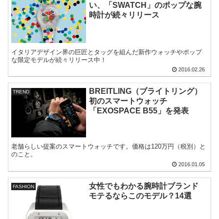
い、「SWATCH」のポップな腕
時計が続々リリース
イタリアデザイン界の巨匠とタッグを組んだ新作ウォッチやポップ
な限定モデルが続々リリース中！
2016.02.26
BREITLING（ブライトリング）
TREND
初のスマートウォッチ
「EXOSPACE B55」を発表
老舗らしい提案のスマートウォッチです。価格は120万円（税別）と
のこと。
2016.01.05
女性でもわかる腕時計ブランド
FASHION
モテるならこのモデル？14選