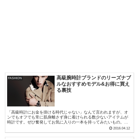
高級腕時計ブランドのリーズナブ
FASHION
ルなおすすめモデル&お得に買え
る裏技
「高級時計にお金を掛ける時代じゃない」なんて言われますが、オ
ンでもオフでも常に肌身離さず身に着けられる数少ないアイテムが
時計です。ぜひ奮発してお気に入りの一本を持ってみたいもの。そ
んな時に検討したいのが高級ブランドのエントリーモデル。代表的
2016.04.12
なものをピックアップしていきます。