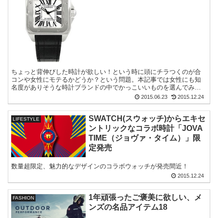
ちょっと背伸びした時計が欲しい！という時に頭にチラつくのが合
コンや女性にモテるかどうか？という問題。本記事では女性にも知
名度がありそうな時計ブランドの中でかっこいいものを選んでみま
した。
2015.06.23
2015.12.24
SWATCH(スウォッチ)からエキセ
LIFESTYLE
ントリックなコラボ時計「JOVA
TIME（ジョヴァ・タイム）」限
定発売
数量超限定、魅力的なデザインのコラボウォッチが発売間近！
2015.12.24
1年頑張ったご褒美に欲しい、メ
FASHION
ンズの名品アイテム18