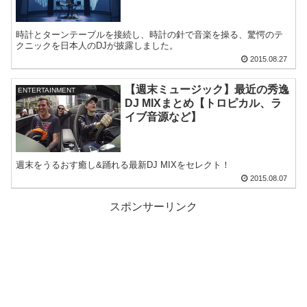
時計とターンテーブルを接続し、時計の針で音楽を操る、驚愕のテ
クニックを日本人のDJが披露しました。
2015.08.27
【週末ミュージック】最近の秀逸
ENTERTAINMENT
DJ MIXまとめ【トロピカル、ラ
イブ音源など】
週末をうるおす癒し&踊れる最新DJ MIXをセレクト！
2015.08.07
スポンサーリンク