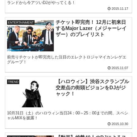
ランドから今アツいDJがやってくる！
2015.11.17
チケット即完売！ 12月に初来日
ENTERTAINMENT
するMajor Lazer（メジャーレイ
ザー）のプレイリスト
前売りチケットが即完売した注目のエレクトロジャマイカンレゲエ
グループ！
2015.11.07
【ハロウィン】渋谷スクランブル
TREND
交差点の街頭ビジョンをDJがジ
ャック！
10月31日（土）のハロウィン当日24：00～25：00までの間、スペシ
ャルMIXを披露！
2015.10.30