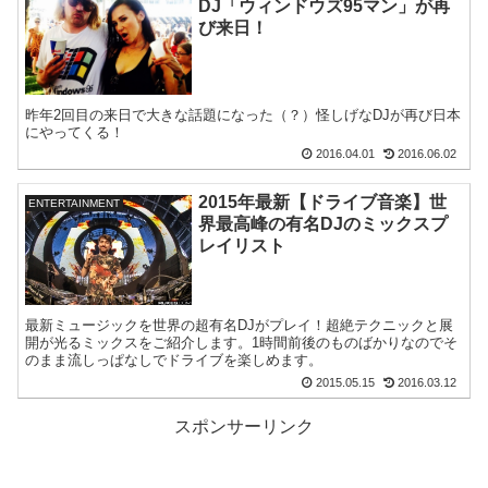
DJ「ウィンドウズ95マン」が再
び来日！
昨年2回目の来日で大きな話題になった（？）怪しげなDJが再び日本
にやってくる！
2016.04.01
2016.06.02
2015年最新【ドライブ音楽】世
ENTERTAINMENT
界最高峰の有名DJのミックスプ
レイリスト
最新ミュージックを世界の超有名DJがプレイ！超絶テクニックと展
開が光るミックスをご紹介します。1時間前後のものばかりなのでそ
のまま流しっぱなしでドライブを楽しめます。
2015.05.15
2016.03.12
スポンサーリンク