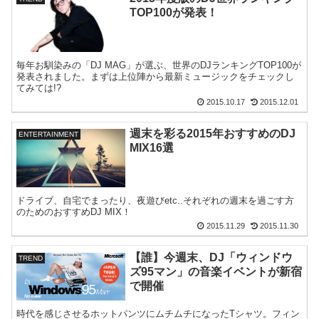
TOP100が発表！
毎年お馴染みの「DJ MAG」が選ぶ、世界のDJランキングTOP100が
発表されました。まずは上位陣から最新ミュージックをチェックし
てみては!?
2015.10.17
2015.12.01
週末を彩る2015年おすすめのDJ
ENTERTAINMENT
MIX16選
ドライブ、自宅でまったり、夜遊びetc..それぞれの週末を過ごす方
のためのおすすめDJ MIX！
2015.11.29
2015.11.30
【誰】今週末、DJ「ウィンドウ
TREND
ズ95マン」の音楽イベントが新宿
で開催
時代を感じさせるホットパンツにムチムチになったTシャツ。フィン