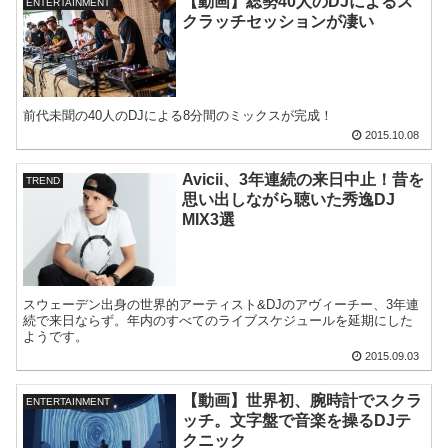
【動画】総勢40人のDJによるス
ENTERTAINMENT
クラッチセッションが凄い
前代未聞の40人のDJによる8分間のミックスが完成！
2015.10.08
Avicii、3年連続の来日中止！昔を
TREND
思い出しながら聴いた秀逸DJ
MIX3選
スウェーデン出身の世界的アーティスト&DJのアヴィーチー、3年連
続で来日ならず。年内のすべてのライブスケジュールを延期にした
ようです。
2015.09.03
【動画】世界初、腕時計でスクラ
ENTERTAINMENT
ッチ。文字盤で音楽を操るDJテ
クニック